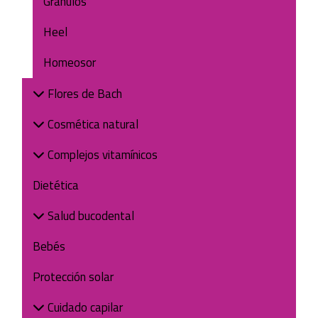
Gránulos
Heel
Homeosor
Flores de Bach
Cosmética natural
Complejos vitamínicos
Dietética
Salud bucodental
Bebés
Protección solar
Cuidado capilar