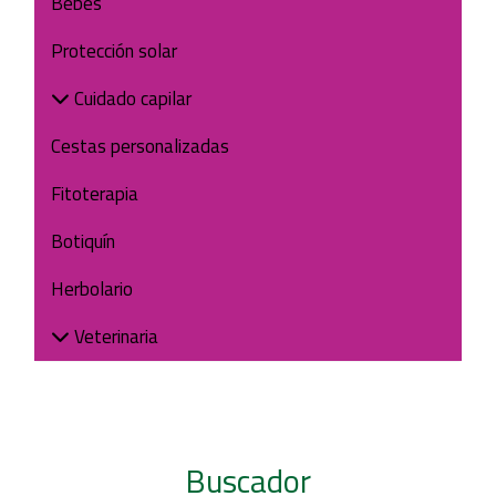
Bebés
Protección solar
Cuidado capilar
Cestas personalizadas
Fitoterapia
Botiquín
Herbolario
Veterinaria
Buscador