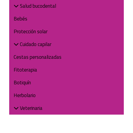
Salud bucodental
Bebés
Protección solar
Cuidado capilar
Cestas personalizadas
Fitoterapia
Botiquín
Herbolario
Veterinaria