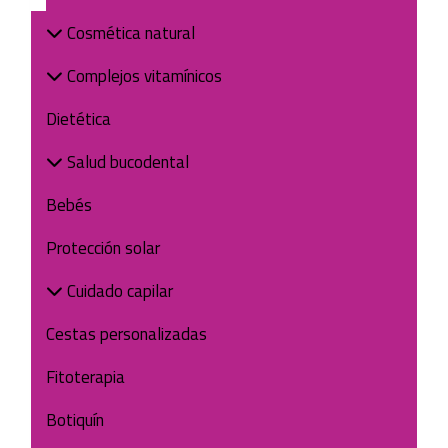
Cosmética natural
Complejos vitamínicos
Dietética
Salud bucodental
Bebés
Protección solar
Cuidado capilar
Cestas personalizadas
Fitoterapia
Botiquín