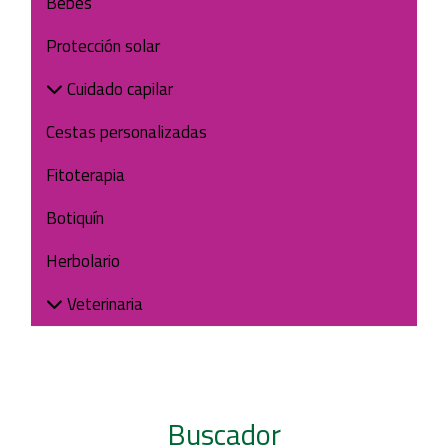
Bebés
Protección solar
Cuidado capilar
Cestas personalizadas
Fitoterapia
Botiquín
Herbolario
Veterinaria
Buscador