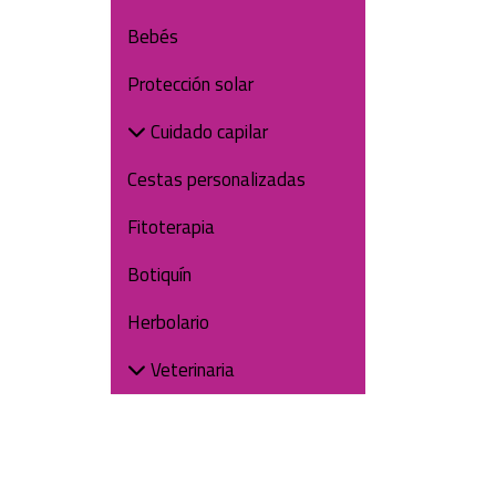
Bebés
Protección solar
Cuidado capilar
Cestas personalizadas
Fitoterapia
Botiquín
Herbolario
Veterinaria