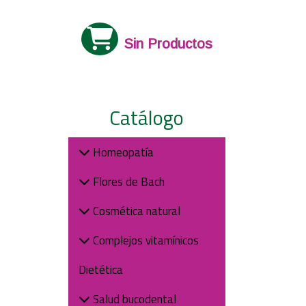
Sin Productos
Catálogo
Homeopatía
Flores de Bach
Cosmética natural
Complejos vitamínicos
Dietética
Salud bucodental