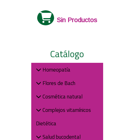
Sin Productos
Catálogo
Homeopatía
Flores de Bach
Cosmética natural
Complejos vitamínicos
Dietética
Salud bucodental