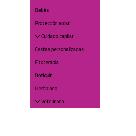
Bebés
Protección solar
Cuidado capilar
Cestas personalizadas
Fitoterapia
Botiquín
Herbolario
Veterinaria