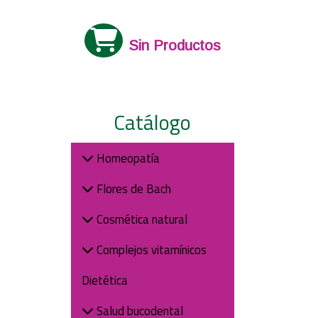
Sin Productos
Catálogo
Homeopatía
Flores de Bach
Cosmética natural
Complejos vitamínicos
Dietética
Salud bucodental