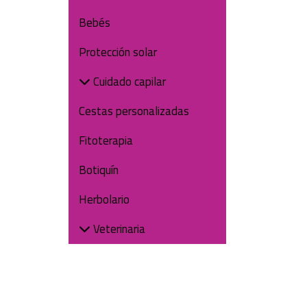
Bebés
Protección solar
Cuidado capilar
Cestas personalizadas
Fitoterapia
Botiquín
Herbolario
Veterinaria