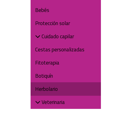
Bebés
Protección solar
Cuidado capilar
Cestas personalizadas
Fitoterapia
Botiquín
Herbolario
Veterinaria