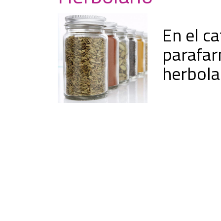
En el c
parafar
herbola