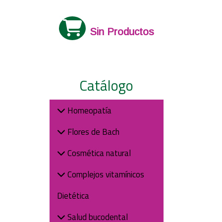
Sin Productos
Catálogo
Homeopatía
Flores de Bach
Cosmética natural
Complejos vitamínicos
Dietética
Salud bucodental