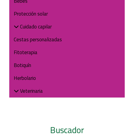
Bebés
Protección solar
Cuidado capilar
Cestas personalizadas
Fitoterapia
Botiquín
Herbolario
Veterinaria
Buscador