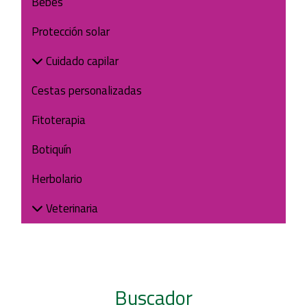
Bebés
Protección solar
Cuidado capilar
Cestas personalizadas
Fitoterapia
Botiquín
Herbolario
Veterinaria
Buscador