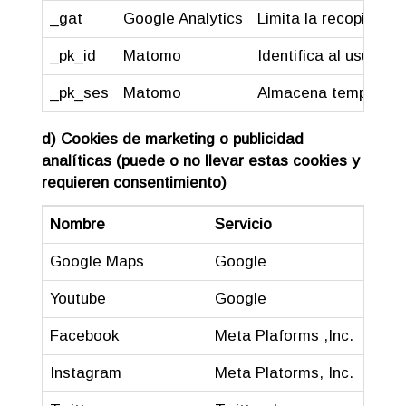
_gat
Google Analytics
Limita la recopilació
_pk_id
Matomo
Identifica al usuario
_pk_ses
Matomo
Almacena temporalmen
d) Cookies de marketing o publicidad
analíticas (puede o no llevar estas cookies y
requieren consentimiento)
Nombre
Servicio
Descr
Google Maps
Google
Mostr
Youtube
Google
Repro
Facebook
Meta Plaforms ,Inc.
Botón
Instagram
Meta Platorms, Inc.
Perfi