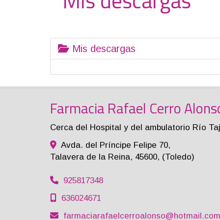
Mis descargas
Mis descargas
Farmacia Rafael Cerro Alons
Cerca del Hospital y del ambulatorio Río Ta
Avda. del Príncipe Felipe 70,
Talavera de la Reina
,
45600
,
(Toledo)
925817348
636024671
farmaciarafaelcerroalonso
hotmail.co