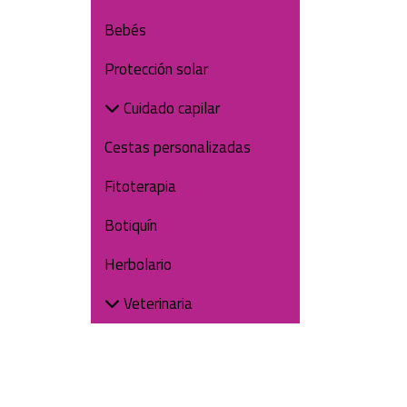
Bebés
Protección solar
Cuidado capilar
Cestas personalizadas
Fitoterapia
Botiquín
Herbolario
Veterinaria