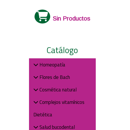
Sin Productos
Catálogo
Homeopatía
Flores de Bach
Cosmética natural
Complejos vitamínicos
Dietética
Salud bucodental