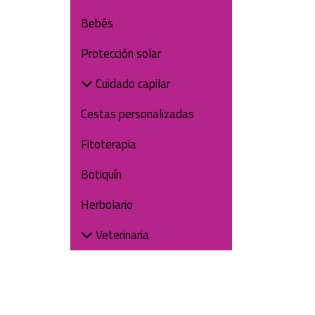
Bebés
Protección solar
Cuidado capilar
Cestas personalizadas
Fitoterapia
Botiquín
Herbolario
Veterinaria