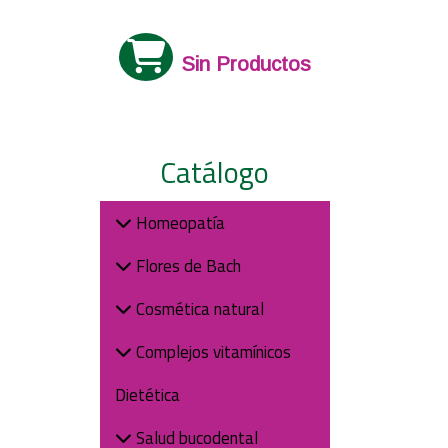
Sin Productos
Catálogo
Homeopatía
Flores de Bach
Cosmética natural
Complejos vitamínicos
Dietética
Salud bucodental