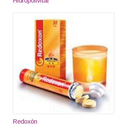
Hidropolivital
Redoxón