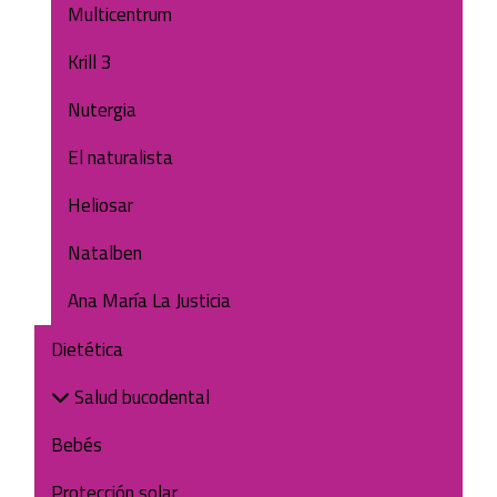
Multicentrum
Krill 3
Nutergia
El naturalista
Heliosar
Natalben
Ana María La Justicia
Dietética
Salud bucodental
Bebés
Protección solar