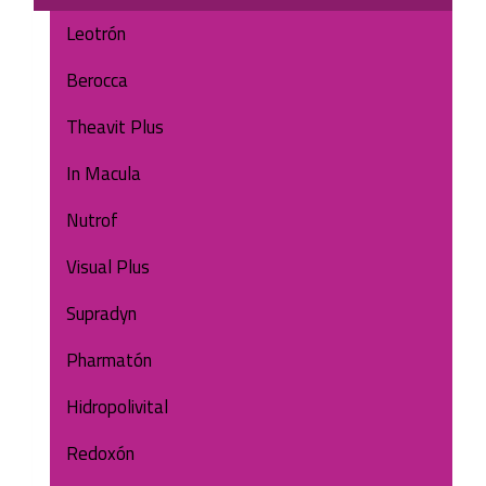
Leotrón
Berocca
Theavit Plus
In Macula
Nutrof
Visual Plus
Supradyn
Pharmatón
Hidropolivital
Redoxón