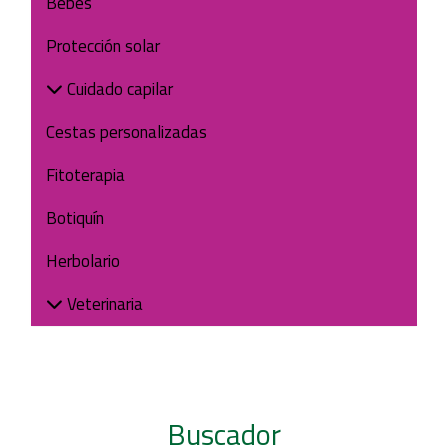
Bebés
Protección solar
Cuidado capilar
Cestas personalizadas
Fitoterapia
Botiquín
Herbolario
Veterinaria
Buscador