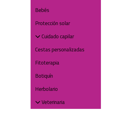
Bebés
Protección solar
Cuidado capilar
Cestas personalizadas
Fitoterapia
Botiquín
Herbolario
Veterinaria