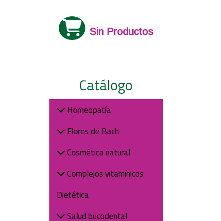
Sin Productos
Catálogo
Homeopatía
Flores de Bach
Cosmética natural
Complejos vitamínicos
Dietética
Salud bucodental