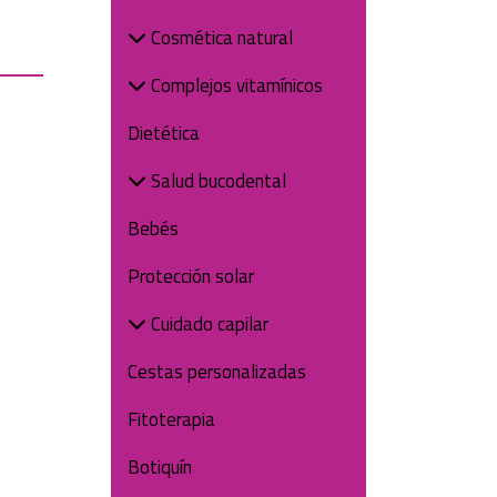
Cosmética natural
Complejos vitamínicos
Dietética
Salud bucodental
Bebés
Protección solar
Cuidado capilar
Cestas personalizadas
Fitoterapia
Botiquín