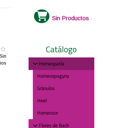
Sin Productos
Catálogo
Sin
Homeopatía
ios
Homeospagyria
Gránulos
Heel
Homeosor
Flores de Bach