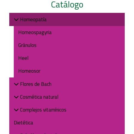
Catálogo
Homeopatía
Homeospagyria
Gránulos
Heel
Homeosor
Flores de Bach
Cosmética natural
Complejos vitamínicos
Dietética