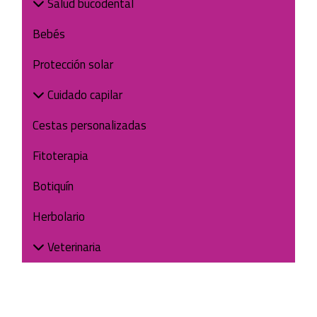
Salud bucodental
Bebés
Protección solar
Cuidado capilar
Cestas personalizadas
Fitoterapia
Botiquín
Herbolario
Veterinaria