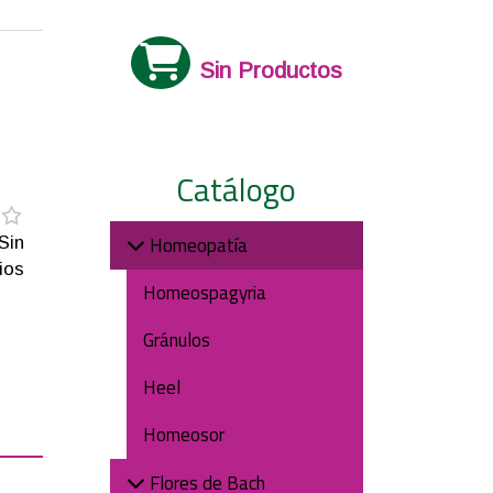
Sin Productos
Catálogo
Homeopatía
Sin
ios
Homeospagyria
Gránulos
Heel
Homeosor
Flores de Bach