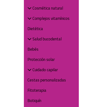
Cosmética natural
Complejos vitamínicos
Dietética
Salud bucodental
Bebés
Protección solar
Cuidado capilar
Cestas personalizadas
Fitoterapia
Botiquín